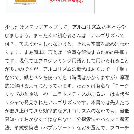
(2017/11/20 17:52時点)
少しだけステップアップして、
アルゴリズム
の基本を学
びましょう。まったくの初心者さんは「アルゴリズムて
何？」て思うかもしれないけど、それも本書を読めばわか
ります。まあ簡単に言えば「物事を解決するための手順」
です。現代ではプログラミング用語として用いられること
が多いのですが、アルゴリズムの概念はあくまで「手順」
なので、紙とペンを使っても（時間はかかりますが）原理
的に解けるようになっています。たとえば有名な「ユーク
リッドの互除法」や「エラトステネスのふるい」は古代ギ
リシャで発見されたアルゴリズムです。本書では先人たち
が磨き上げてきた効率的なアルゴリズムのなかでも、最低
限知っておかなくてはならない二分探索法やハッシュ探索
法、単純交換法（バブルソート）などを選んで、フローチ