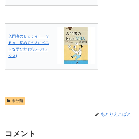
入門者のＥｘｃｅｌ Ｖ
ＢＡ 初めての人にベス
トな学び方 (ブルーバッ
クス)
未分類
あとりえこばと
コメント