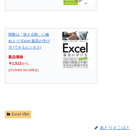
関数は「使える順」に極
めよう! Excel 最高の学び
方 (できるビジネス)
新品価格
￥1,512
から
(2019/8/8 06:02時点)
Excel VBA
あとりえこばと