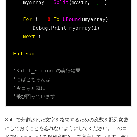
　　myarray = 
Split
(mystr, 
"、"
)

For
 i = 
0
To
UBound
(myarray)

　　　　Debug.Print myarray(i)

Next
 i

End
Sub
'Split_String の実行結果：
'こばとちゃんは
'今日も元気に
'飛び回っています
Split で分割された文字を格納するための変数を配列変数
にしておくことを忘れないようにしてください。上のコー
ドでは myarray() を配列変数として宣言しています。デリ