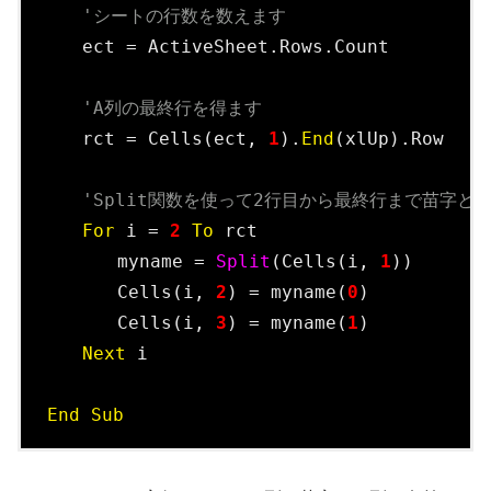
'シートの行数を数えます
　　ect = ActiveSheet.Rows.Count

'A列の最終行を得ます
　　rct = Cells(ect, 
1
).
End
(xlUp).Row

'Split関数を使って2行目から最終行まで苗字と
For
 i = 
2
To
 rct

　　　　myname = 
Split
(Cells(i, 
1
))

　　　　Cells(i, 
2
) = myname(
0
)

　　　　Cells(i, 
3
) = myname(
1
)

Next
 i

End
Sub