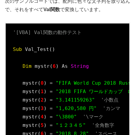
次のサンプルコードでは、配列に色々な文字列を放り込ん
で、それをすべて
Val関数
で変換しています。
'[VBA] Val関数の動作テスト
Sub
 Val_Test()

Dim
 mystr(
6
) As 
String
　　mystr(
0
) = 
"FIFA World Cup 2018 Russi
　　mystr(
1
) = 
"2018 FIFA ワールドカップ　ロ
　　mystr(
2
) = 
"3.141159263"
'小数点
　　mystr(
3
) = 
"1,620,580 円"
'カンマ
　　mystr(
4
) = 
"\3800"
'\マーク
　　mystr(
5
) = 
"１２３４５"
'全角数字
　　mystr(
6
) = 
"2018 8 28"
'スペース