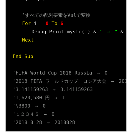
'すべての配列要素をValで変換
For
 i = 
0
To
6
　　　　Debug.Print mystr(i) & 
"　→　"
 & Va
Next
End
Sub
'FIFA World Cup 2018 Russia　→　0
'2018 FIFA ワールドカップ　ロシア大会　→　2018
'3.141159263　→　3.141159263
'1,620,580 円　→　1
'\3800　→　0
'１２３４５　→　0
'2018 8 28　→　2018828