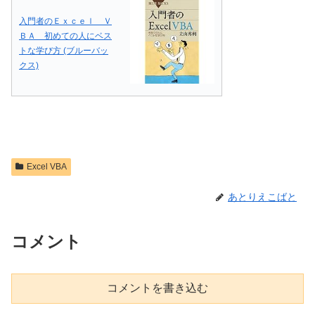
入門者のＥｘｃｅｌ Ｖ
ＢＡ 初めての人にベス
トな学び方 (ブルーバッ
クス)
Excel VBA
あとりえこばと
コメント
コメントを書き込む